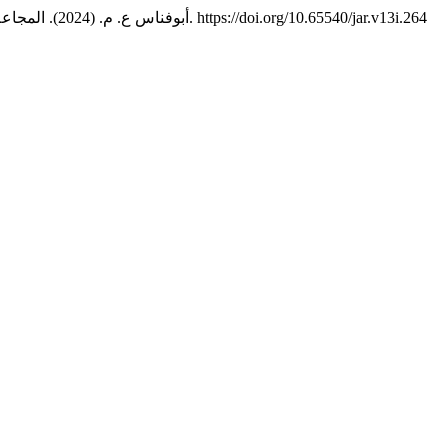
. https://doi.org/10.65540/jar.v13i.264
أبوفناس ع. م. (2024). المجاعة في إيالة طرابلس الغرب (1783-1786م).