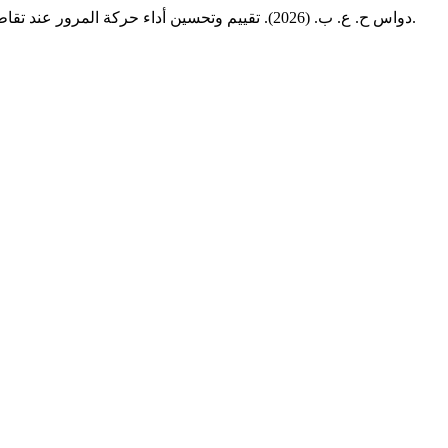
دواس ح. ع. ب. (2026). تقييم وتحسين أداء حركة المرور عند تقاطع شارعي طرابلس والإمام سحنون في أجدابيا ليبيا: حلول هندسية مقترحة باستخدام الدوارين الآمنين.