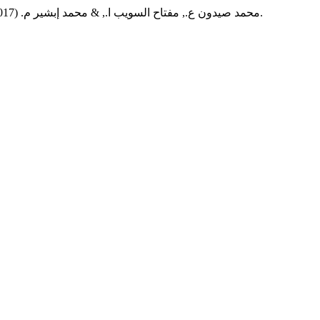
محمد صيدون ع., مفتاح السويب ا., & محمد إبشير م. (2017). دراسـة حـول المبيــدات المحرّمــة عــالميًا وعـلاقة البنية الكيميائية لبعضٍ منها بنشاطها البيولوجي.