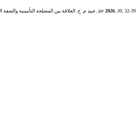
, 32-39
30
,
2026
jar
عبيد م. ح. العلاقة بين المصلحة التأمينية والصفة التعويضية في التأمين من الأضرار: قراءة في ضبط الحدود بين المبدأين.