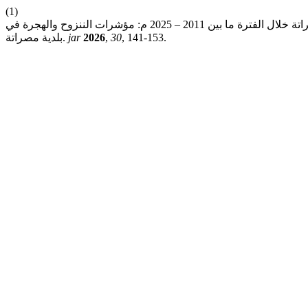
(1)
عاشور م. م. م. التحليل المكاني لمؤشرات النزوح والهجرة الوافدة إلى بلدية مصراتة خلال الفترة ما بين 2011 – 2025 م: مؤشرات الننزوح والهجرة في
, 141-153.
30
,
2026
jar
بلدية مصراتة.