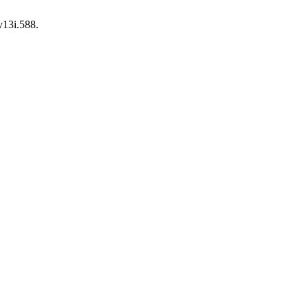
/jar.v13i.588.