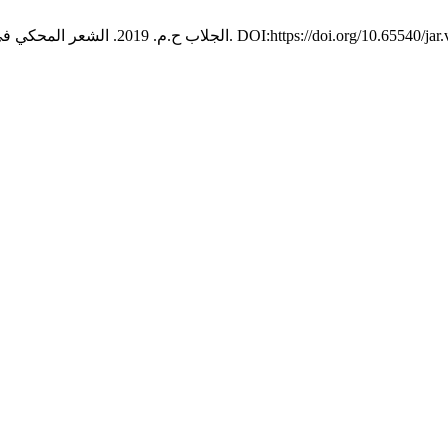
. 13, (2019), 766–777. DOI:https://doi.org/10.65540
الجلاب ح.م. 2019. الشعر المحكي في ليبيا (ديوان توحشتك).