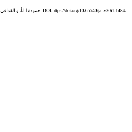
. 30, 1 (2026), 73–87. DOI:https://doi.org/10.65540/jar.v30i1.1484.
حمودة ا.ا.أ. و القدافي خ.م. 2026. الثقافة التنظيمية وأثرها في الابتكار التنظيمي: دراسة عن