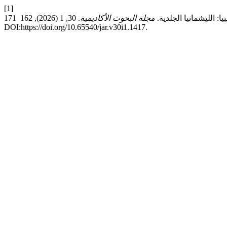
[1]
مجلة البحوث الأكاديمية
. 30, 1 (2026), 162–171.
DOI:https://doi.org/10.65540/jar.v30i1.1417.