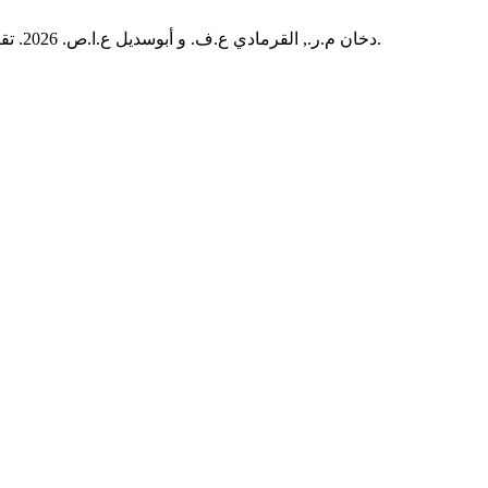
دخان م.ر., القرمادي ع.ف. و أبوسديل ع.ا.ص. 2026. تقييم النمط المكاني لانتشار مرض الليشمانيا الجلدية في بلدية الخمس، ليبيا: الليشمانيا الجلدية.