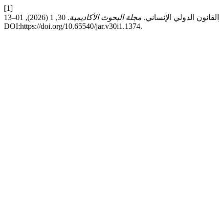
[1]
مجلة البحوث الأكاديمية
. 30, 1 (2026), 01–13.
DOI:https://doi.org/10.65540/jar.v30i1.1374.