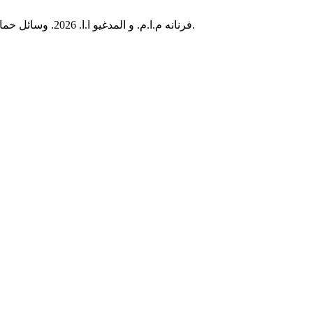
فرنانه م.ا.م. و المدغيو ا.ا. 2026. وسائل حماية المدنيين من الوقوع في الفقد دراسة في أحكام الشريعة الإسلامية والقانون الدولي الإنساني.