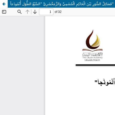
فَضَائِلُ السُّوَرِ بَيْنَ الْحَاكِمِ الْجُشَمِيِّ وَالزَّمَخْشَرِيِّ "السَّبْعُ الطُّوَل أُنْمُوذَجاً"